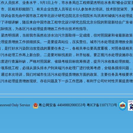
工作人员技术、业务水平，9月1日上午，市水务局总工程师梁杰明在水务局7楼会议室
，市、区相关职能部门、有关企业负责人员等近６0人参加本次培训。技术部贺淑芳、
训会首先由中国市政工程华北设计研究总院北京分院院长马洪涛对城镇污水处理提
行了详细讲解，随后来自中国市政工程华北设计研究总院北京分院的郭迎新结合广东省
实际情况，为各区污水处理提质增效工作作出技术性指导。
杰明强调，当前我市虽然在涉水治污方面取得一定成绩，但对照国家和省最新政策
处理提质增效工作抓细抓实。一是要提高站位，压实责任。城市污水处理提质增效全面
措，是打好水污染防治攻坚战的重要任务之一，各相关单位要高度重视，对照各级相关
市污水处理工作再上新台阶。二是要对标找差距，补齐短板。要正视污水处理设施存在
浓度进行查漏补缺，严格对照国家、省级考核目标统筹推进，提升污水收集处理效能。
一项系统工程，必须从源头排水户到末端污水处理厂进行统筹考虑，全链条摸排问题，
过本次培训，我们对城市生活污水处理提质增效方面的政策、主要任务及考核要求
活污水处理提质增效现状、存在问题及下一步工作思路，有利于公司针对性开展提质增
reved Only Service
粤公网安备 44049002000353号
粤ICP备11071713号