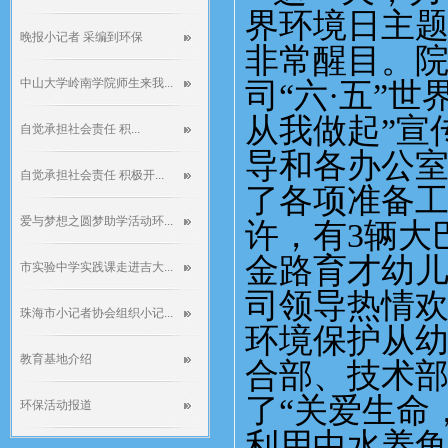
界环境日主题
晚报小记者 采编到环保
非常醒目。
中山大学岭南学院师生来我...
司“六
·
五”世
从我做起”宣
自觉承担社会责任 积...
导和各办公
自觉承担社会责任 积极开...
了各项准备
爱与梦想之圆梦助学活动环...
许，有
3
辆大
金路育才幼
市实验中学实践课走进吉大...
司领导热情
珠海市小记者协会组织小记...
环境保护从
教育基地介绍
合部、技术
了“关爱生命
环保活动报道
利用中水养