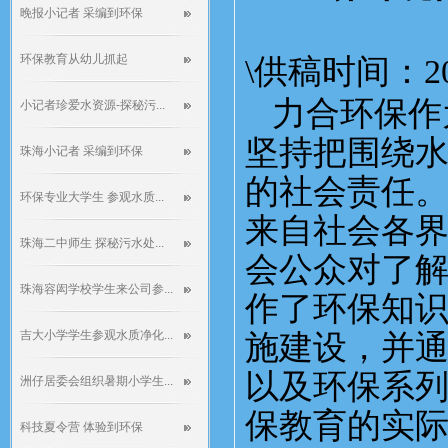
晚报小记者 采编到环保
环保教育从幼儿抓起
\供稿时间：201
力合环保作
小记者珍爱水资源-探秘污...
坚持把围绕
珠海小记者 采编到环保
的社会责任
环保专业大学生 参观水质...
来自社会各
珠海二中师生 探秘污水处...
会公众对了
珠海容闳学校学生来公司参...
作了环保知
吉大小学学生参观水质净化...
施建设，并
以及环保系
洲仔居委会组织暑期小学生...
保教育的实
科技夏令营 体验到环保