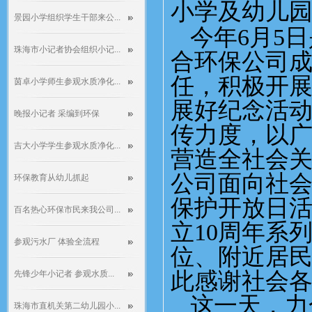
小学及幼儿
景园小学组织学生干部来公...
今年
6
月
5
日
珠海市小记者协会组织小记...
合环保公司
任，积极开
茵卓小学师生参观水质净化...
展好纪念活
晚报小记者 采编到环保
传力度，以
吉大小学学生参观水质净化...
营造全社会
公司面向社
环保教育从幼儿抓起
保护开放日
百名热心环保市民来我公司...
立
10
周年系
参观污水厂 体验全流程
位、附近居
此感谢社会
先锋少年小记者 参观水质...
这一天，力
珠海市直机关第二幼儿园小...